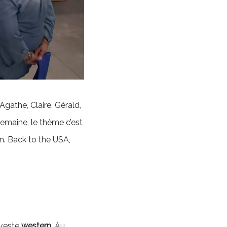
 Agathe, Claire, Gérald,
semaine, le thème c’est
. Back to the USA,
veste
western
. Au