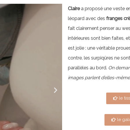
Claire
a proposé une veste e
léopard avec des
franges cr
fait clairement penser au west
intérieures sont bien faites, 
est jolie : une véritable prou
contre, les surpiqûres ne son
parallèles au bord.
On demande
images parlent d’elles-même
le tis
le ga