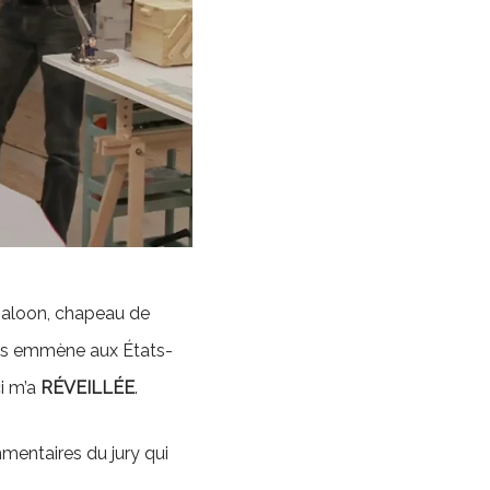
 saloon, chapeau de
ous emmène aux États-
ci m’a
RÉVEILLÉE
.
ommentaires du jury qui