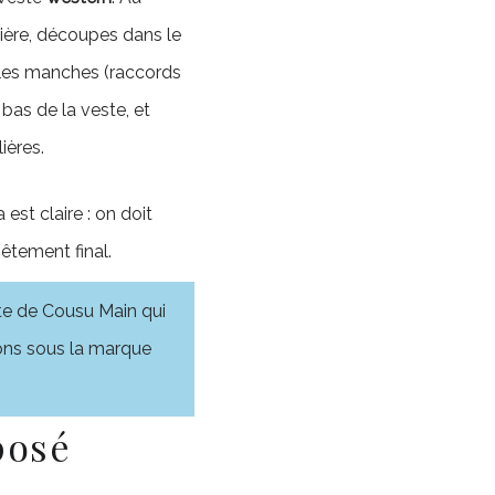
ière, découpes dans le
les manches (raccords
 bas de la veste, et
ières.
a est claire : on doit
êtement final.
te de Cousu Main qui
rons sous la marque
posé