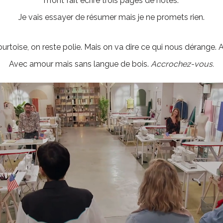
m’ont fait écrire trois pages de notes.
Je vais essayer de résumer mais je ne promets rien.
urtoise, on reste polie. Mais on va dire ce qui nous dérange.
Avec amour mais sans langue de bois.
Accrochez-vous.