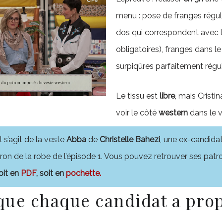
menu : pose de franges régul
dos qui correspondent avec 
obligatoires), franges dans le
surpiqûres parfaitement régul
Le tissu est
libre
, mais Cristin
voir le côté
western
dans le v
 il s’agit de la veste
Abba
de
Christelle Bahezi
, une ex-candida
atron de la robe de l’épisode 1. Vous pouvez retrouver ses pat
oit en
PDF
, soit en
pochette.
que chaque candidat a pro