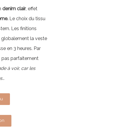
n
denim clair
, effet
ème.
Le choix du tissu
ern. Les finitions
et globalement la veste
esse en 3 heures. Par
t pas parfaitement
 à voir, car les
s…
su
lon