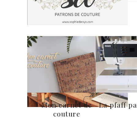
Mon carnet de
La pfaff pa
couture