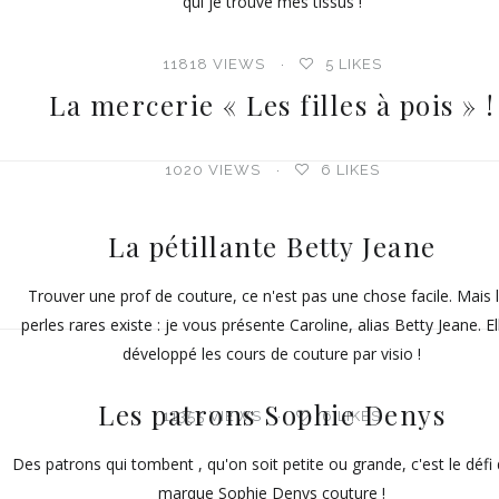
qui je trouve mes tissus !
11818 VIEWS
5
LIKES
La mercerie « Les filles à pois » !
1020 VIEWS
6
LIKES
La pétillante Betty Jeane
Trouver une prof de couture, ce n'est pas une chose facile. Mais 
perles rares existe : je vous présente Caroline, alias Betty Jeane. El
développé les cours de couture par visio !
Les patrons Sophie Denys
11355 VIEWS
6
LIKES
Des patrons qui tombent , qu'on soit petite ou grande, c'est le défi 
marque Sophie Denys couture !