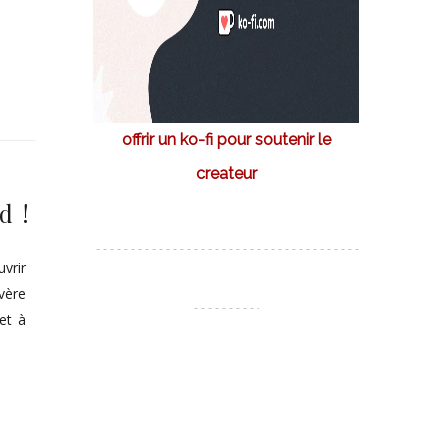
offrir un ko-fi pour soutenir le
createur
d !
vrir
avère
et à