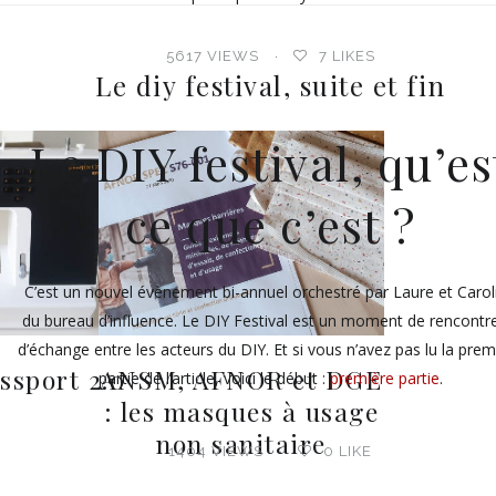
5617 VIEWS
7
LIKES
Le diy festival, suite et fin
Le DIY festival, qu’es
ce que c’est ?
C’est un nouvel évènement bi-annuel orchestré par Laure et Carol
du bureau d’influence. Le DIY Festival est un moment de rencontr
d’échange entre les acteurs du DIY. Et si vous n’avez pas lu la prem
ssport 2.0
ANSM, AFNOR et DGE
partie de l’article, voici le début :
première partie
.
: les masques à usage
non sanitaire
1404 VIEWS
0
LIKE