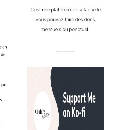
C'est une plateforme sur laquelle
vous pouvez faire des dons,
mensuels ou ponctuel !
bien
t de
sque
es
x